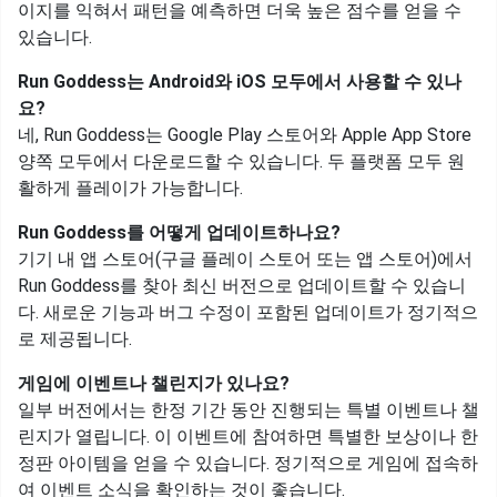
이지를 익혀서 패턴을 예측하면 더욱 높은 점수를 얻을 수
있습니다.
Run Goddess는 Android와 iOS 모두에서 사용할 수 있나
요?
네, Run Goddess는 Google Play 스토어와 Apple App Store
양쪽 모두에서 다운로드할 수 있습니다. 두 플랫폼 모두 원
활하게 플레이가 가능합니다.
Run Goddess를 어떻게 업데이트하나요?
기기 내 앱 스토어(구글 플레이 스토어 또는 앱 스토어)에서
Run Goddess를 찾아 최신 버전으로 업데이트할 수 있습니
다. 새로운 기능과 버그 수정이 포함된 업데이트가 정기적으
로 제공됩니다.
게임에 이벤트나 챌린지가 있나요?
일부 버전에서는 한정 기간 동안 진행되는 특별 이벤트나 챌
린지가 열립니다. 이 이벤트에 참여하면 특별한 보상이나 한
정판 아이템을 얻을 수 있습니다. 정기적으로 게임에 접속하
여 이벤트 소식을 확인하는 것이 좋습니다.