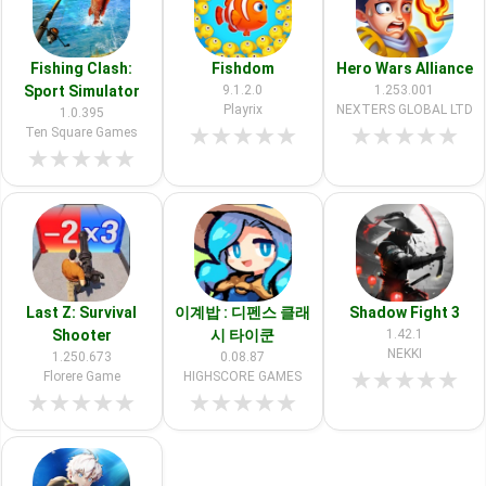
Fishing Clash:
Fishdom
Hero Wars Alliance
Sport Simulator
9.1.2.0
1.253.001
Playrix
NEXTERS GLOBAL LTD
1.0.395
★
★
★
★
★
★
★
★
★
★
Ten Square Games
★
★
★
★
★
Last Z: Survival
이계밥 : 디펜스 클래
Shadow Fight 3
Shooter
시 타이쿤
1.42.1
NEKKI
1.250.673
0.08.87
★
★
★
★
★
Florere Game
HIGHSCORE GAMES
★
★
★
★
★
★
★
★
★
★