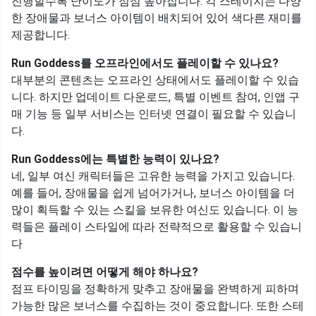
진행할수록 난이도가 점점 높아집니다. 각 스테이지는 다양
한 장애물과 보너스 아이템이 배치되어 있어 색다른 재미를
제공합니다.
Run Goddess를 오프라인에서도 플레이할 수 있나요?
대부분의 콘텐츠는 오프라인 상태에서도 플레이할 수 있습
니다. 하지만 업데이트 다운로드, 특별 이벤트 참여, 인앱 구
매 기능 등 일부 서비스는 인터넷 연결이 필요할 수 있습니
다.
Run Goddess에는 특별한 능력이 있나요?
네, 일부 여신 캐릭터들은 고유한 능력을 가지고 있습니다.
예를 들어, 장애물을 쉽게 넘어가거나, 보너스 아이템을 더
많이 획득할 수 있는 스킬을 보유한 여신도 있습니다. 이 능
력들은 플레이 스타일에 따라 전략적으로 활용할 수 있습니
다
점수를 높이려면 어떻게 해야 하나요?
점프 타이밍을 정확하게 맞추고 장애물을 완벽하게 피하며
가능한 많은 보너스를 수집하는 것이 중요합니다. 또한 스테