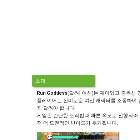
소개
Run Goddess
(달려! 여신)는 재미있고 중독성
플레이어는 신비로운 여신 캐릭터를 조종하여 장
지 달려야 합니다.
게임은 간단한 조작법과 빠른 속도로 진행되어 
점 더 도전적인 난이도가 추가됩니다.