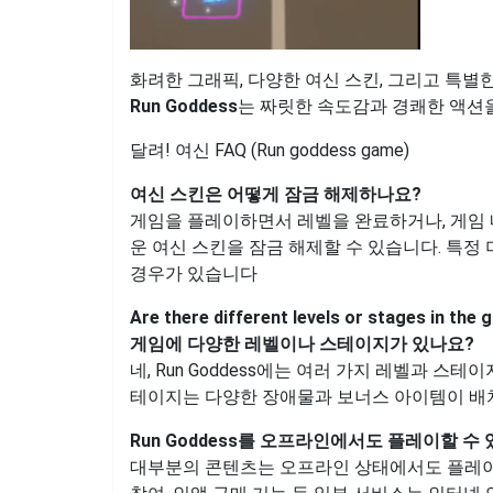
화려한 그래픽, 다양한 여신 스킨, 그리고 특별
Run Goddess
는 짜릿한 속도감과 경쾌한 액션
달려! 여신 FAQ (Run goddess game)
여신 스킨은 어떻게 잠금 해제하나요?
게임을 플레이하면서 레벨을 완료하거나, 게임 
운 여신 스킨을 잠금 해제할 수 있습니다. 특정
경우가 있습니다
Are there different levels or stages in the
게임에 다양한 레벨이나 스테이지가 있나요?
네, Run Goddess에는 여러 가지 레벨과 스
테이지는 다양한 장애물과 보너스 아이템이 배
Run Goddess를 오프라인에서도 플레이할 수
대부분의 콘텐츠는 오프라인 상태에서도 플레이할