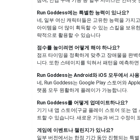
참여, 인앱 구매 기능 등 일부 서비스는 인터넷
Run Goddess에는 특별한 능력이 있나요?
네, 일부 여신 캐릭터들은 고유한 능력을 가지고
아이템을 더 많이 획득할 수 있는 스킬을 보유한
략적으로 활용할 수 있습니다
점수를 높이려면 어떻게 해야 하나요?
점프 타이밍을 정확하게 맞추고 장애물을 완벽
니다. 또한 스테이지를 익혀서 패턴을 예측하면 
Run Goddess는 Android와 iOS 모두에서 
네, Run Goddess는 Google Play 스토어와 
랫폼 모두 원활하게 플레이가 가능합니다.
Run Goddess를 어떻게 업데이트하나요?
기기 내 앱 스토어(구글 플레이 스토어 또는 앱 스
트할 수 있습니다. 새로운 기능과 버그 수정이
게임에 이벤트나 챌린지가 있나요?
일부 버전에서는 한정 기간 동안 진행되는 특별