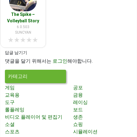
The Spike –
Volleyball Story
6.0.503
SUNCYAN
★
★
★
★
★
답글 남기기
댓글을 달기 위해서는
로그인
해야합니다.
카테고리
게임
공포
교육용
금융
도구
레이싱
롤플레잉
보드
비디오 플레이어 및 편집기
생존
소셜
쇼핑
스포츠
시뮬레이션