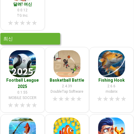
달려! 여신
0.0.12
TG Inc.
★
★
★
★
★
최신
Football League
Basketball Battle
Fishing Hook
2025
2.4.39
2.6.6
DoubleTap Software
mobirix
0.1.55
★
★
★
★
★
★
★
★
★
★
MOBILE SOCCER
★
★
★
★
★