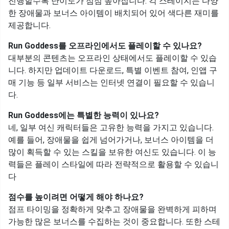
진행할수록 난이도가 점점 높아집니다. 각 스테이지는 다양
한 장애물과 보너스 아이템이 배치되어 있어 색다른 재미를
제공합니다.
Run Goddess를 오프라인에서도 플레이할 수 있나요?
대부분의 콘텐츠는 오프라인 상태에서도 플레이할 수 있습
니다. 하지만 업데이트 다운로드, 특별 이벤트 참여, 인앱 구
매 기능 등 일부 서비스는 인터넷 연결이 필요할 수 있습니
다.
Run Goddess에는 특별한 능력이 있나요?
네, 일부 여신 캐릭터들은 고유한 능력을 가지고 있습니다.
예를 들어, 장애물을 쉽게 넘어가거나, 보너스 아이템을 더
많이 획득할 수 있는 스킬을 보유한 여신도 있습니다. 이 능
력들은 플레이 스타일에 따라 전략적으로 활용할 수 있습니
다
점수를 높이려면 어떻게 해야 하나요?
점프 타이밍을 정확하게 맞추고 장애물을 완벽하게 피하며
가능한 많은 보너스를 수집하는 것이 중요합니다. 또한 스테