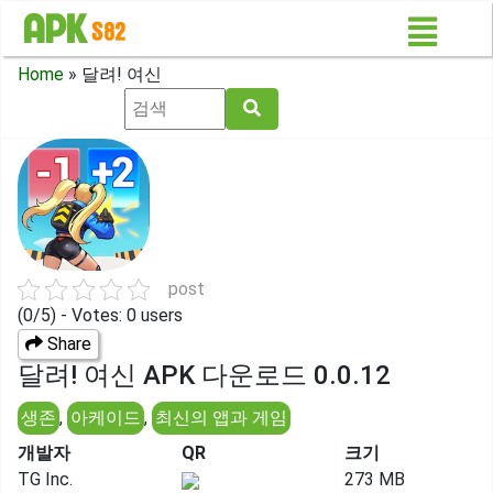
Home
»
달려! 여신
post
(0/5) - Votes: 0 users
Share
달려! 여신 APK 다운로드 0.0.12
생존
,
아케이드
,
최신의 앱과 게임
개발자
QR
크기
TG Inc.
273 MB