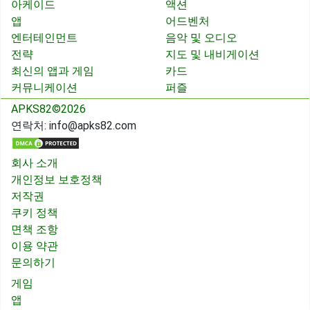
아케이드
액션
앱
어드벤처
엔터테인먼트
음악 및 오디오
전략
지도 및 내비게이션
최신의 앱과 게임
카드
커뮤니케이션
퍼즐
APKS82©2026
연락처:
info@apks82.com
회사 소개
개인정보 보호정책
저작권
쿠키 정책
면책 조항
이용 약관
문의하기
게임
앱